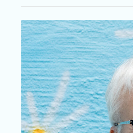
Vinciane
DEHON