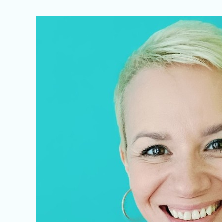
Émilie
WAUTHIER