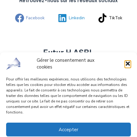
Retrouvez-nous sur les réseaux sociaux
Facebook
Linkedin
TikTok
Futur H ASBL
Gérer le consentement aux
cookies
Rue Fosse-Aux-Raines 38 4020 Liège
04/344.17.73 0483/20.08.03
Pour offrir les meilleures expériences, nous utilisons des technologies
telles que les cookies pour stocker et/ou accéder aux informations des
info@futurh.be
appareils. Le fait de consentir à ces technologies nous permettra de
traiter des données telles que le comportement de navigation ou les ID
uniques sur ce site. Le fait de ne pas consentir ou de retirer son
consentement peut avoir un effet négatif sur certaines caractéristiques et
fonctions.
Copyright © 2026 Futur H. Powered by Futur H.
Accepter