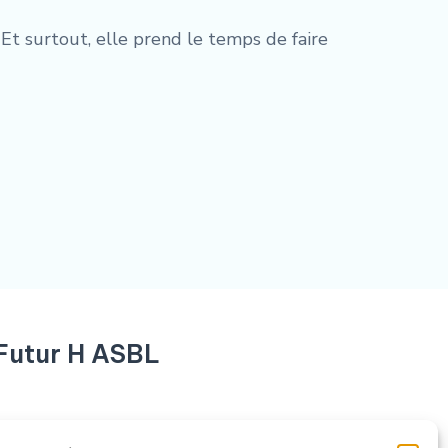
. Et surtout, elle prend le temps de faire
Futur H ASBL
e-Aux-Raines 38 4020 Liège