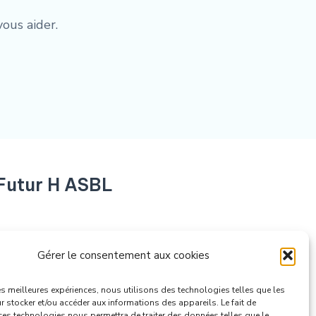
ous aider.
Futur H ASBL
e-Aux-Raines 38 4020 Liège
Gérer le consentement aux cookies
44.17.73 0483/20.08.03
info@futurh.be
les meilleures expériences, nous utilisons des technologies telles que les
 stocker et/ou accéder aux informations des appareils. Le fait de
ces technologies nous permettra de traiter des données telles que le