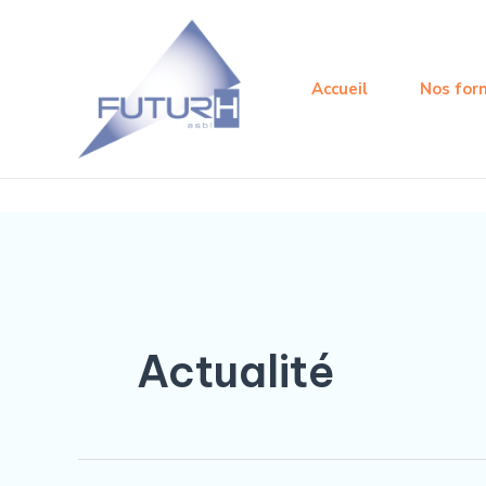
Aller
Rechercher :
au
contenu
Accueil
Nos for
Actualité